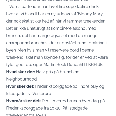
– Vores bartender har lavet fire superlækre drinks,
hvor at vi blandt har en ny udgave af ‘Bloody Mary’,
der nok skal stikke helt af, når vi rammer weekenden.
Det er ikke unaturligt at kombinere alkohol med
brunch, det har man jo også set med de mange
champagnebrunches, der er opstået rundt omkring i
byen. Men hvis man vil reservere bord i denne
weekend, skal man skynde sig, for der er ved at være
fyldt godt op, siger Martin Beck Duedahl til KBH.dk.
Hvad sker der:
Halv pris på brunch hos
Neighbourhood
Hvor sker det:
Frederiksborggade 20, Indre bBy og
Istedgade 27, Vesterbro
Hvornår sker det:
Der serveres brunch hver dag på
Frederiksborggade fra 10-16. På Istedgade i
weekenden fra 10-16.