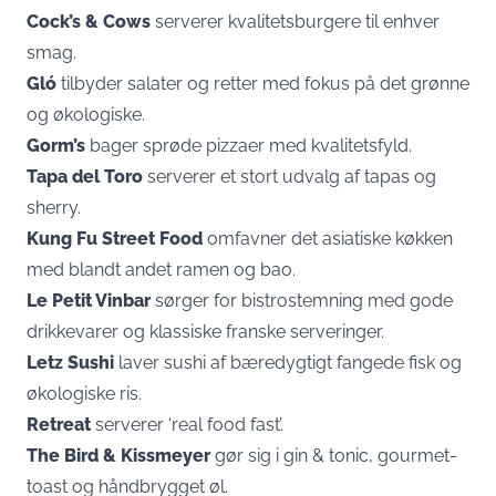
Cock’s & Cows
serverer kvalitetsburgere til enhver
smag.
Gló
tilbyder salater og retter med fokus på det grønne
og økologiske.
Gorm’s
bager sprøde pizzaer med kvalitetsfyld.
Tapa del Toro
serverer et stort udvalg af tapas og
sherry.
Kung Fu Street Food
omfavner det asiatiske køkken
med blandt andet ramen og bao.
Le Petit Vinbar
sørger for bistrostemning med gode
drikkevarer og klassiske franske serveringer.
Letz Sushi
laver sushi af bæredygtigt fangede fisk og
økologiske ris.
Retreat
serverer ‘real food fast’.
The Bird & Kissmeyer
gør sig i gin & tonic, gourmet-
toast og håndbrygget øl.