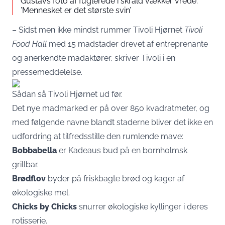
Gustavs foto af fuglerede i skrald vækker vrede:
’Mennesket er det største svin’
– Sidst men ikke mindst rummer Tivoli Hjørnet
Tivoli
Food Hall
med 15 madstader drevet af entreprenante
og anerkendte madaktører, skriver Tivoli i en
pressemeddelelse.
Sådan så Tivoli Hjørnet ud før.
Det nye madmarked er på over 850 kvadratmeter, og
med følgende navne blandt staderne bliver det ikke en
udfordring at tilfredsstille den rumlende mave:
Bobbabella
er Kadeaus bud på en bornholmsk
grillbar.
Brødflov
byder på friskbagte brød og kager af
økologiske mel.
Chicks by Chicks
snurrer økologiske kyllinger i deres
rotisserie.