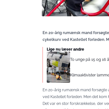
En 20-årig rumænsk mand forsøgte
cykelkurv ved Kastellet forleden. 
Lige nu læser andre
To unge på 15 og 16 å
Klimaaktivister lammer
En 20-årig rumænsk mand forsøgte a
ved Kastellet forleden. Men det kom ha
Det var en stor forskrækkelse, der v