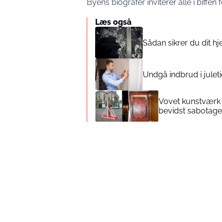
Byens biografer inviterer alle i biffe
Læs også
Sådan sikrer du dit 
Undgå indbrud i julet
Vovet kunstværk 
bevidst sabotage