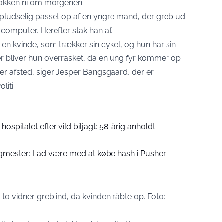
lokken ni om morgenen.
n pludselig passet op af en yngre mand, der greb ud
computer. Herefter stak han af.
 en kvinde, som trækker sin cykel, og hun har sin
er bliver hun overrasket, da en ung fyr kommer op
ner afsted, siger Jesper Bangsgaard, der er
liti
.
hospitalet efter vild biljagt: 58-årig anholdt
mester: Lad være med at købe hash i Pusher
t to vidner greb ind, da kvinden råbte op. Foto: