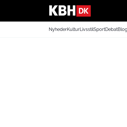
Nyheder
Kultur
Livsstil
Sport
Debat
Blo