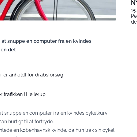
N
15
Pe
de
 at snuppe en computer fra en kvindes
Men det
r er anholdt for drabsforsøg
 trafikken i Hellerup
t snuppe en computer fra en kvindes cykelkurv
n hurtigt til at fortryde.
entede en københavnsk kvinde, da hun trak sin cykel