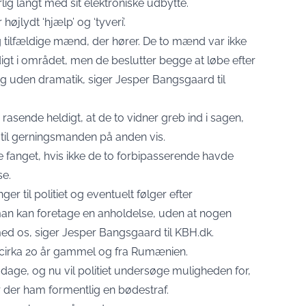
g langt med sit elektroniske udbytte.
øjlydt ‘hjælp’ og ‘tyveri’.
g tilfældige mænd, der hører. De to mænd var ikke
igt i området, men de beslutter begge at løbe efter
 uden dramatik, siger Jesper Bangsgaard til
asende heldigt, at de to vidner greb ind i sagen,
til gerningsmanden på anden vis.
e fanget, hvis ikke de to forbipasserende havde
se.
ger til politiet og eventuelt følger efter
n kan foretage en anholdelse, uden at nogen
 med os, siger Jesper Bangsgaard til KBH.dk.
, cirka 20 år gammel og fra Rumænien.
dage, og nu vil politiet undersøge muligheden for,
 der ham formentlig en bødestraf.