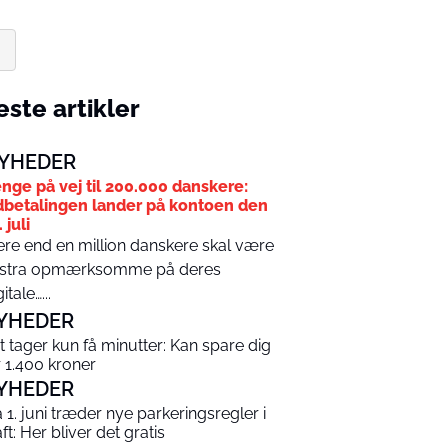
ste artikler
YHEDER
nge på vej til 200.000 danskere:
betalingen lander på kontoen den
 juli
re end en million danskere skal være
stra opmærksomme på deres
itale…...
YHEDER
t tager kun få minutter: Kan spare dig
r 1.400 kroner
YHEDER
a 1. juni træder nye parkeringsregler i
ft: Her bliver det gratis