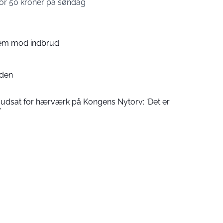
n for 50 kroner på søndag
hjem mod indbrud
iden
udsat for hærværk på Kongens Nytorv: ‘Det er
’