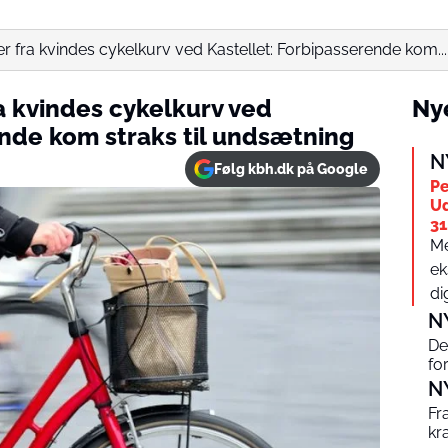
 fra kvindes cykelkurv ved Kastellet: Forbipasserende kom...
a kvindes cykelkurv ved
Nye
ende kom straks til undsætning
N
Følg kbh.dk på Google
Pe
Ud
31.
Me
ek
dig
N
De
fo
N
Fr
kra