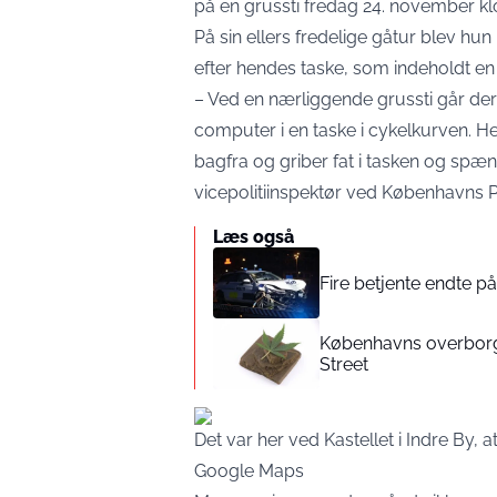
på en grussti fredag 24. november k
På sin ellers fredelige gåtur blev hu
efter hendes taske, som indeholdt en 
– Ved en nærliggende grussti går der
computer i en taske i cykelkurven. H
bagfra og griber fat i tasken og spæ
vicepolitiinspektør ved
Københavns Po
Læs også
Fire betjente endte på 
Københavns overborg
Street
Det var her ved Kastellet i Indre By, a
Google Maps