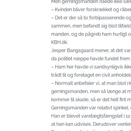
Men gerningsmanden nåede ikke særli
– Kvinden bliver forskrækket og råber h
– Det er der så to forbipasserende o
sammen, men befandt sig blot tilfæld
manden, og de pågreb ham hurtigt og
KBH.dk.
Jesper Bangsgaard mener, at det var r
da politiet næppe havde fundet frem 
– Ham her havde vi sandsynligvis ikk
trådt til og foretaget en civil anholdel
– Normalt anbefaler vi, at man blot rin
gerningsmanden, men så længe at ma
kommer til skade, så er det helt fint
Gerningsmanden var relativt spinkel
Han er blevet varetægtsfængslet i 12 
at han kan udvises. Derudover venter