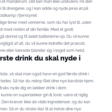
r i et manderum. Det kan man ikke undvære. På den
 til drengene, og I kan sidde og nyde jeres øl på
oldkamp i fjernsynet.
ige timer med vennerne, som du har lyst til, uden
et med resten af din familie. Med et godt,
å derind og få ladet batterierne op. Du vil kunne
igst af alt, du vil kunne indrette det præcist,
kone eller kæreste blander sig i noget som helst.
ørste drink du skal nyde i
tole, så skal man også have en god første drink i
edes. Så har du netop fået dine nye barstole hjem,
straks nyde dig en lækker drink i dem.
 kunne en superlækker gin & tonic være et rigtig
k. Den kræver ikke de vilde ingredienser, og du kan
n. Så er du straks klar til at indvie dine nye