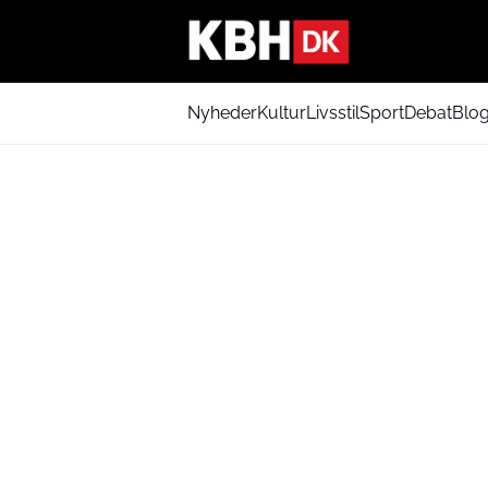
Nyheder
Kultur
Livsstil
Sport
Debat
Blo