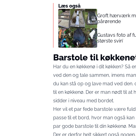
Læs også
Groft hærværk mo
pårørende
Gustavs foto af f
største svin’
Barstole til køkkene
Har du en køkkenø i dit køkken? Så er
ved den og tale sammen, imens man ti
du kan stå op og lave mad ved den. d
til en køkkenø. Der er man nødt til a
sidder i niveau med bordet.
Her vil et par fede barstole være fuld
passe til et bord, hvor man også kan 
par gode barstole til din køkkenø. Man
Der er derfor helt sikkert også nogen,