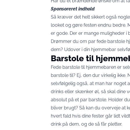
Har du et brændende ønske om at få e
Sponsoreret indhold
Så kræver det helt sikkert også nogl
looket og gøre festen endnu bedre. Me
er gode. Der er mange muligheder i 
Drømmer du om par fede barstole hjem 
dem? Udover i din hjemmebar selvfø
Barstole til hjemm
Fede barstole til hjemmebaren er se
barstole til? Ej, den dur virkelig ik
selvfølgelig også, at man har noget a
drinks eller skænker øl, så skal dine 
absolut på et par barstole. Holder 
bliver brugt? Så kan du overveje at køb
hvert fald hvis dine fester går lidt vil
drink på dem, og de så får pletter.