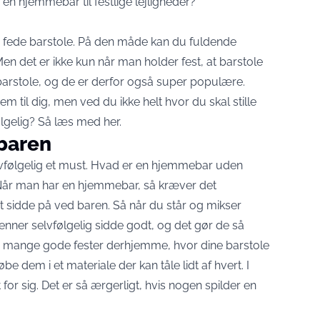
n hjemmebar til festlige lejligheder?
e
fede barstole
. På den måde kan du fuldende
n det er ikke kun når man holder fest, at barstole
barstole, og de er derfor også super populære.
til dig, men ved du ikke helt hvor du skal stille
lgelig? Så læs med her.
ebaren
lvfølgelig et must. Hvad er en hjemmebar uden
ke. Når man har en hjemmebar, så kræver det
t sidde på ved baren. Så når du står og mikser
venner selvfølgelig sidde godt, og det gør de så
du mange gode fester derhjemme, hvor dine barstole
e dem i et materiale der kan tåle lidt af hvert. I
dt for sig. Det er så ærgerligt, hvis nogen spilder en