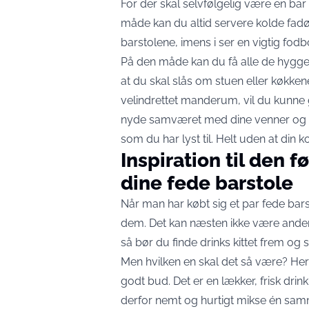
For der skal selvfølgelig være en ba
måde kan du altid servere kolde fadøl
barstolene, imens i ser en vigtig fodb
På den måde kan du få alle de hyggel
at du skal slås om stuen eller køkken
velindrettet manderum, vil du kunne g
nyde samværet med dine venner og vigt
som du har lyst til. Helt uden at din 
Inspiration til den f
dine fede barstole
Når man har købt sig et par fede bars
dem. Det kan næsten ikke være anderl
så bør du finde drinks kittet frem og 
Men hvilken en skal det så være? Her
godt bud. Det er en lækker, frisk drin
derfor nemt og hurtigt mikse én samme