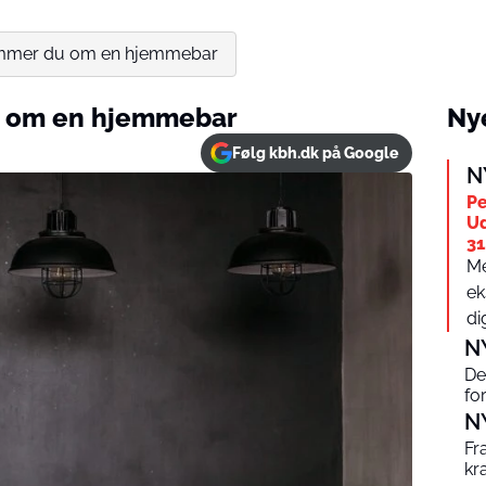
rømmer du om en hjemmebar
du om en hjemmebar
Nye
Følg kbh.dk på Google
N
Pe
Ud
31.
Me
ek
dig
N
De
fo
N
Fr
kra