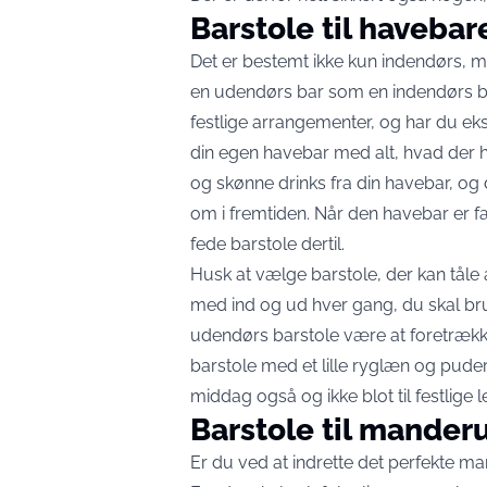
Barstole til haveba
Det er bestemt ikke kun indendørs, ma
en udendørs bar som en indendørs 
festlige arrangementer, og har du eks
din egen havebar med alt, hvad der h
og skønne drinks fra din havebar, og 
om i fremtiden. Når den havebar er fæ
fede barstole dertil.
Husk at vælge barstole, der kan tåle a
med ind og ud hver gang, du skal brug
udendørs barstole være at foretrækk
barstole med et lille ryglæn og puder
middag også og ikke blot til festlige l
Barstole til mand
Er du ved at indrette det perfekte ma