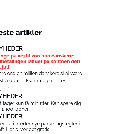
ste artikler
YHEDER
nge på vej til 200.000 danskere:
betalingen lander på kontoen den
 juli
re end en million danskere skal være
stra opmærksomme på deres
itale…...
YHEDER
t tager kun få minutter: Kan spare dig
r 1.400 kroner
YHEDER
a 1. juni træder nye parkeringsregler i
ft: Her bliver det gratis