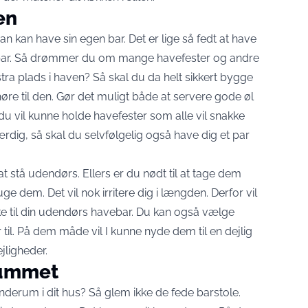
ren
n kan have sin egen bar. Det er lige så fedt at have
bar. Så drømmer du om mange havefester og andre
tra plads i haven? Så skal du da helt sikkert bygge
øre til den. Gør det muligt både at servere gode øl
du vil kunne holde havefester som alle vil snakke
rdig, så skal du selvfølgelig også have dig et par
t stå udendørs. Ellers er du nødt til at tage dem
e dem. Det vil nok irritere dig i længden. Derfor vil
e til din udendørs havebar. Du kan også vælge
 til. På dem måde vil I kunne nyde dem til en dejlig
ejligheder.
erummet
nderum i dit hus? Så glem ikke de fede barstole.