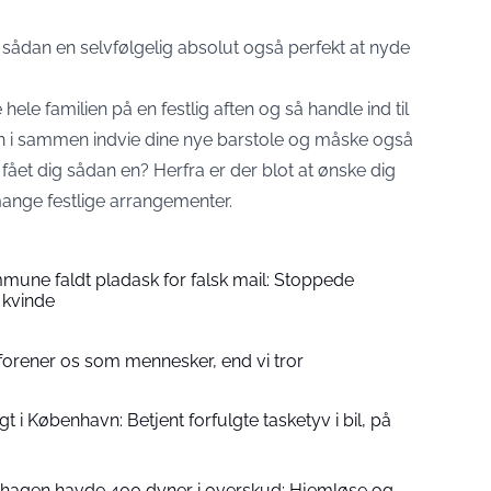
r sådan en selvfølgelig absolut også perfekt at nyde
hele familien på en festlig aften og så handle ind til
 kan i sammen indvie dine nye barstole og måske også
ået dig sådan en? Herfra er der blot at ønske dig
mange festlige arrangementer.
ne faldt pladask for falsk mail: Stoppede
g kvinde
forener os som mennesker, end vi tror
 i København: Betjent forfulgte tasketyv i bil, på
nhagen havde 400 dyner i overskud: Hjemløse og