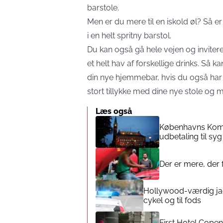
barstole.
Men er du mere til en iskold øl? Så e
i en helt spritny barstol.
Du kan også gå hele vejen og invitere 
et helt hav af forskellige drinks. Så
din nye hjemmebar, hvis du også har f
stort tillykke med dine nye stole og 
Læs også
Københavns Kommu
udbetaling til sy
Der er mere, der 
Hollywood-værdig jagt
cykel og til fods
First Hotel Cope