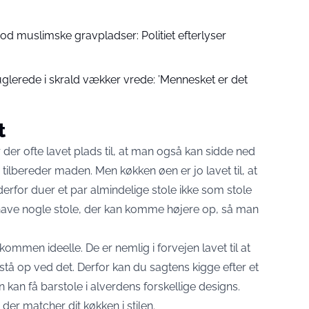
d muslimske gravpladser: Politiet efterlyser
uglerede i skrald vækker vrede: ’Mennesket er det
t
 der ofte lavet plads til, at man også kan sidde ned
lbereder maden. Men køkken øen er jo lavet til, at
erfor duer et par almindelige stole ikke som stole
t have nogle stole, der kan komme højere op, så man
kommen ideelle. De er nemlig i forvejen lavet til at
stå op ved det. Derfor kan du sagtens kigge efter et
 kan få barstole i alverdens forskellige designs.
 der matcher dit køkken i stilen.